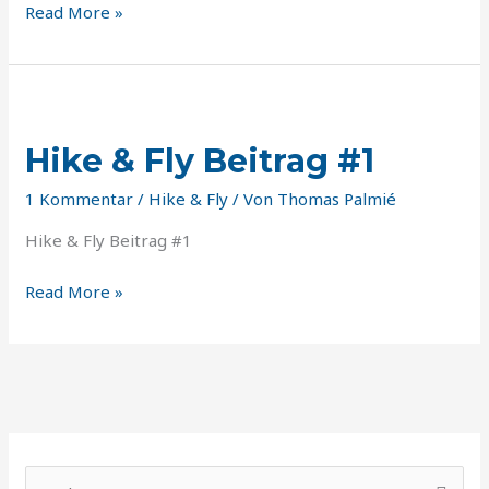
Read More »
Hike
&
Hike & Fly Beitrag #1
Fly
Beitrag
1 Kommentar
/
Hike & Fly
/ Von
Thomas Palmié
#1
Hike & Fly Beitrag #1
Read More »