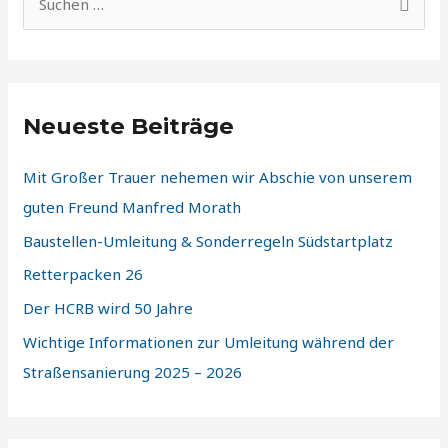
S
u
c
h
Neueste Beiträge
e
n
Mit Großer Trauer nehemen wir Abschie von unserem
n
guten Freund Manfred Morath
a
​Baustellen-Umleitung & Sonderregeln Südstartplatz
c
Retterpacken 26
h
:
Der HCRB wird 50 Jahre
Wichtige Informationen zur Umleitung während der
Straßensanierung 2025 – 2026