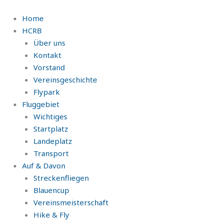
Zum
Inhalt
Home
springen
HCRB
Über uns
Kontakt
Vorstand
Vereinsgeschichte
Flypark
Fluggebiet
Wichtiges
Startplatz
Landeplatz
Transport
Auf & Davon
Streckenfliegen
Blauencup
Vereinsmeisterschaft
Hike & Fly