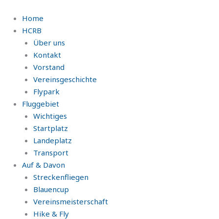
Zum
Inhalt
Home
springen
HCRB
Über uns
Kontakt
Vorstand
Vereinsgeschichte
Flypark
Fluggebiet
Wichtiges
Startplatz
Landeplatz
Transport
Auf & Davon
Streckenfliegen
Blauencup
Vereinsmeisterschaft
Hike & Fly