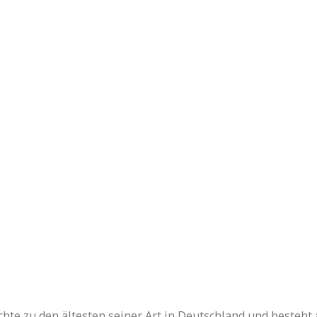
chte zu den ältesten seiner Art in Deutschland und besteht