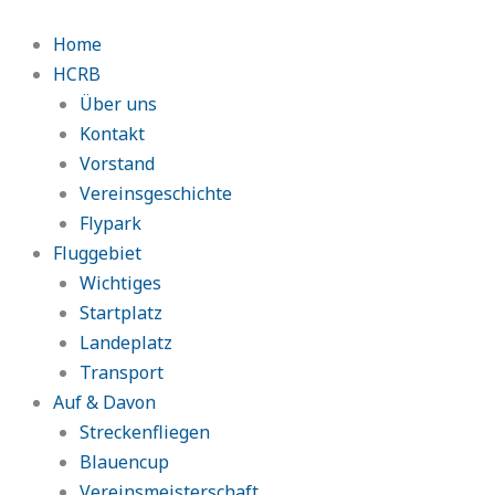
Zum
Inhalt
Home
springen
HCRB
Über uns
Kontakt
Vorstand
Vereinsgeschichte
Flypark
Fluggebiet
Wichtiges
Startplatz
Landeplatz
Transport
Auf & Davon
Streckenfliegen
Blauencup
Vereinsmeisterschaft