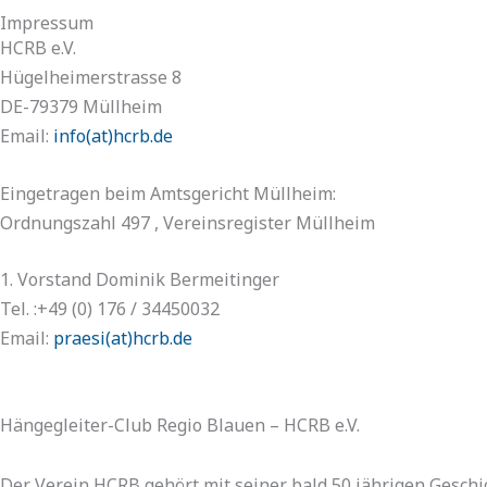
Impressum
HCRB e.V.
Hügelheimerstrasse 8
DE-79379 Müllheim
Email:
info(at)hcrb.de
Eingetragen beim Amtsgericht Müllheim:
Ordnungszahl 497 , Vereinsregister Müllheim
1. Vorstand Dominik Bermeitinger
Tel. :+49 (0) 176 / 34450032
Email:
praesi(at)hcrb.de
Hängegleiter-Club Regio Blauen – HCRB e.V.
Der Verein HCRB gehört mit seiner bald 50 jährigen Geschi