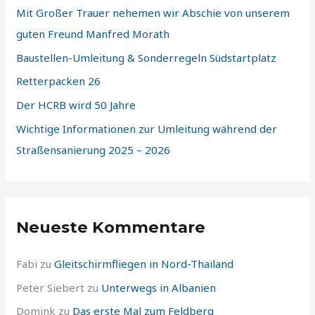
Mit Großer Trauer nehemen wir Abschie von unserem
n
guten Freund Manfred Morath
a
​Baustellen-Umleitung & Sonderregeln Südstartplatz
c
Retterpacken 26
h
:
Der HCRB wird 50 Jahre
Wichtige Informationen zur Umleitung während der
Straßensanierung 2025 – 2026
Neueste Kommentare
Fabi
zu
Gleitschirmfliegen in Nord-Thailand
Peter Siebert
zu
Unterwegs in Albanien
Domink
zu
Das erste Mal zum Feldberg