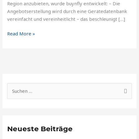
Region anzubieten, wurde buynfly entwickelt: – Die
Angebotserstellung wird durch eine Gerätedatenbank
vereinfacht und vereinheitlicht – das beschleunigt […]
Read More »
S
u
c
h
Neueste Beiträge
e
n