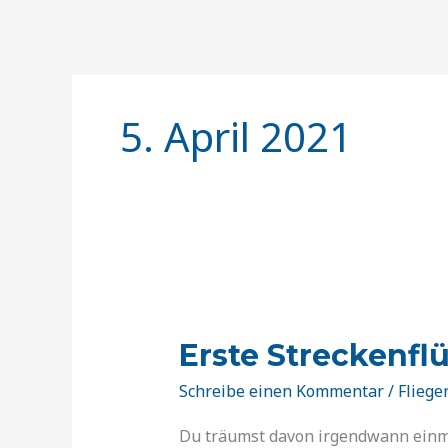
5. April 2021
Erste
Streckenflüge
Erste Streckenf
vom
Hochblauen
Schreibe einen Kommentar
/
Fliege
Du träumst davon irgendwann einm