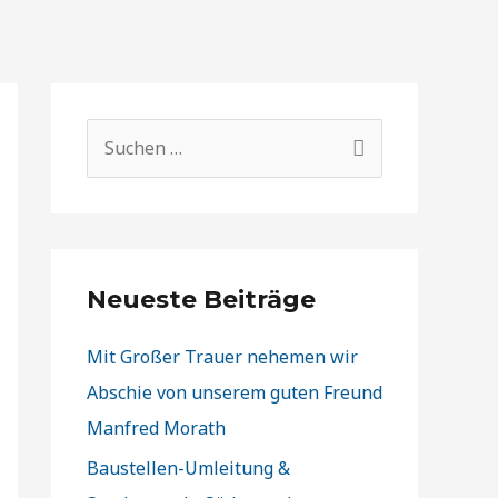
S
u
c
h
e
Neueste Beiträge
n
Mit Großer Trauer nehemen wir
n
Abschie von unserem guten Freund
a
Manfred Morath
c
​Baustellen-Umleitung &
h