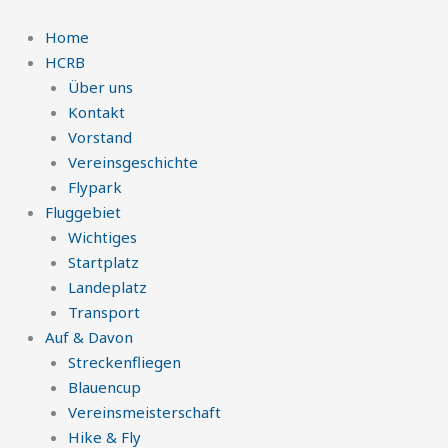
Zum
Inhalt
Home
springen
HCRB
Über uns
Kontakt
Vorstand
Vereinsgeschichte
Flypark
Fluggebiet
Wichtiges
Startplatz
Landeplatz
Transport
Auf & Davon
Streckenfliegen
Blauencup
Vereinsmeisterschaft
Hike & Fly